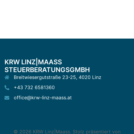
KRW LINZ|MAASS
STEUERBERATUNGSGMBH
Breitwiesergutstraße 23-25, 4020 Linz
+43 732 6581360
office@krw-linz-maass.at
© 2026 KRW Linz|Maass. Stolz präsentiert von