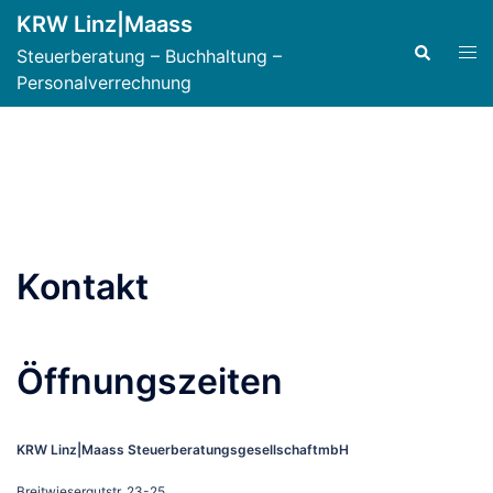
Zum
KRW Linz|Maass
Inhalt
springen
Suche
Menü
Steuerberatung – Buchhaltung –
umsc
Personalverrechnung
Kontakt
Öffnungszeiten
KRW Linz|Maass SteuerberatungsgesellschaftmbH
Breitwiesergutstr. 23-25