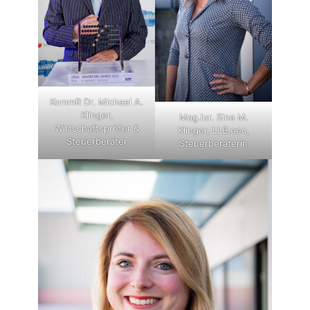
KommR Dr. Michael A.
Klinger,
Mag.iur. Sina M.
Wirtschaftsprüfer &
Klinger, LLB.oec,
Steuerberater
Steuerberaterin