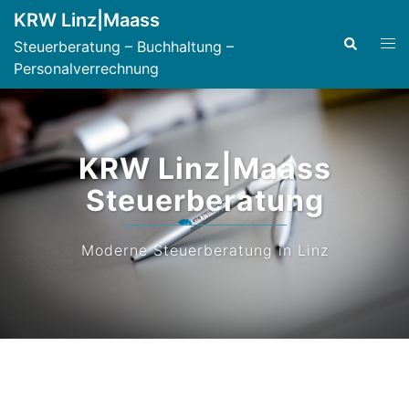
Zum
KRW Linz|Maass
Inhalt
springen
Suche
Menü
Steuerberatung – Buchhaltung –
umsc
Personalverrechnung
KRW Linz|Maass
Steuerberatung
Moderne Steuerberatung in Linz